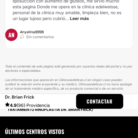
liposuccion con aumento de glúteos, me sirvió mucho
esta pagina
Donde me opere en la clínica edelweisse,
personal de la clínica muy amable, limpieza bien, no es
un lugar lujoso pero cubrió...
Leer más
Anyelina8998
AN
Sin comentarios
Todo el contenido de esta página está generado por usuarios reales del portal y no por
doctores o especialistas.
Las informaciones que aparecen en Clinicasesteticas.cl en ningún caso pueden
sustituir la relación entre el paciente y su médico. Clinicasesteticas.cl no hace apología
de un tratamiento médico específico, de un producto comercial o de un servicio.
Dr. Brian Frick
CLINICASESTETICAS
EXPERIENCIAS
CONTACTAR
EXPERIENCIAS SOBRE RINOPLASTÍA
4.9
(96)
·
Providencia
TRATAMIENTO RINOPLASTIA DR. BRIAN FRICK
ÚLTIMOS CENTROS VISTOS