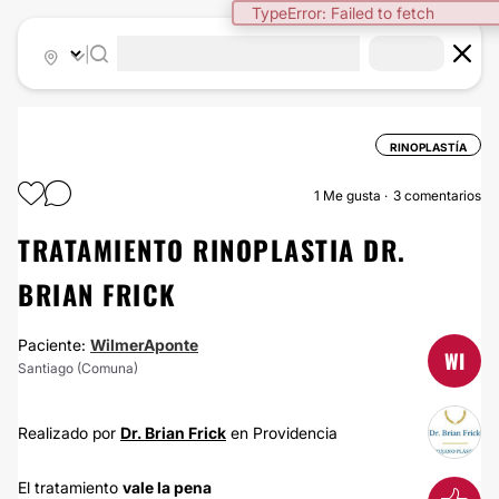
TypeError: Failed to fetch
|
RINOPLASTÍA
1
Me gusta
3 comentarios
TRATAMIENTO RINOPLASTIA DR.
BRIAN FRICK
Paciente:
WilmerAponte
WI
Santiago (Comuna)
Realizado por
Dr. Brian Frick
en Providencia
El tratamiento
vale la pena