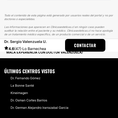
Todo el contenido de esta página está generado por usuarios reales del portal y no por
doctores o especialistas.
Las informaciones que aparecen en Clinicasesteticas.cl en ningún caso pueden
sustituir la relación entre el paciente y su médico. Clinicasesteticas.cl no hace apología
de un tratamiento médico específico, de un producto comercial o de un servicio.
Dr. Sergio Valenzuela U.
CLINICASESTETICAS
EXPERIENCIAS
CONTACTAR
EXPERIENCIAS SOBRE LIPOSUCCIÓN
4.6
(47)
·
Lo Barnechea
MALA EXPERIENCIA CON DOCTOR VALENZUELA
ÚLTIMOS CENTROS VISTOS
Dr. Fernando Gómez
La Bonne Santé
Kineimagen
Dr. Osman Cortes Barrios
Dr. German Alejandro Irarrazabal Garcia