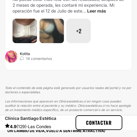
2 meses de operada, les contaré mi experiencia. Mi
operación fue el 12 de Julio de este...
Leer más
+2
Kotita
14 comentarios
Todo el contenido de esta página está generado por usuarios reales del portal y no por
doctores o especialistas.
Las informaciones que aparecen en Clinicasesteticas.cl en ningún caso pueden
sustituir la relación entre el paciente y su médico. Clinicasesteticas.cl no hace apología
de un tratamiento médico específico, de un producto comercial o de un servicio.
Clínica Santiago Estética
CLINICASESTETICAS
EXPERIENCIAS
CONTACTAR
EXPERIENCIAS SOBRE AUMENTO MAMARIO
4.9
(129)
·
Las Condes
UN CAMBIO DE VIDA,VUELO A SENTIRME ATRACTIVA