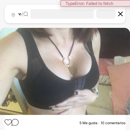
TypeError: Failed to fetch
|
5
Me gusta
10 comentarios
AUMENTO MAMARIO