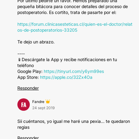
Por último pedirte un favor. Hemos preparado una
pequeña bitácora para conocer detalles del proceso de
postoperatorio. Es cortito, trata de pasarte por el:
https://forum.clinicasesteticas.cl/quien-es-el-doctor/relat
os-de-postoperatorios-33205
Te dejo un abrazo.
----
📱Descárgate la App y recibe notificaciones en tu
teléfono
Google Play:
https://tinyurl.com/y6ym99es
App Store:
https://apple.co/32Zx4Oa
Responder
Fandre
FA
24 sept 2019
Sii cuéntanos, yo igual me haré una pexia... te quedaron
regias
Responder