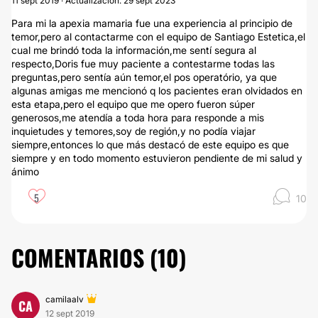
11 sept 2019 · Actualización: 29 sept 2023
Para mi la apexia mamaria fue una experiencia al principio de
temor,pero al contactarme con el equipo de Santiago Estetica,el
cual me brindó toda la información,me sentí segura al
respecto,Doris fue muy paciente a contestarme todas las
preguntas,pero sentía aún temor,el pos operatório, ya que
algunas amigas me mencionó q los pacientes eran olvidados en
esta etapa,pero el equipo que me opero fueron súper
generosos,me atendía a toda hora para responde a mis
inquietudes y temores,soy de región,y no podía viajar
siempre,entonces lo que más destacó de este equipo es que
siempre y en todo momento estuvieron pendiente de mi salud y
ánimo
5
10
COMENTARIOS (
10
)
camilaalv
CA
12 sept 2019