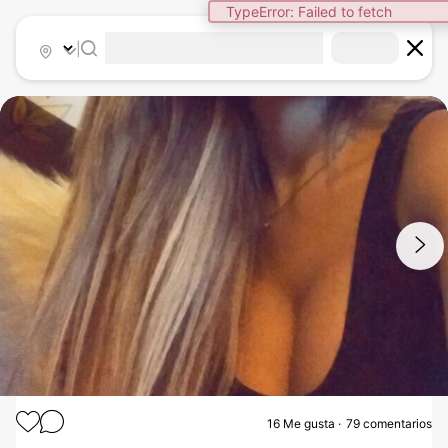
|
1
/
10
16
Me gusta
79 comentarios
AUMENTO MAMARIO