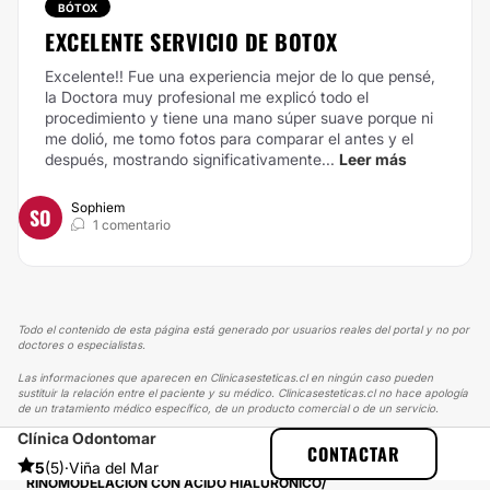
BÓTOX
EXCELENTE SERVICIO DE BOTOX
Excelente!! Fue una experiencia mejor de lo que pensé,
la Doctora muy profesional me explicó todo el
procedimiento y tiene una mano súper suave porque ni
me dolió, me tomo fotos para comparar el antes y el
después, mostrando significativamente...
Leer más
Sophiem
SO
1 comentario
Todo el contenido de esta página está generado por usuarios reales del portal y no por
doctores o especialistas.
Las informaciones que aparecen en Clinicasesteticas.cl en ningún caso pueden
sustituir la relación entre el paciente y su médico. Clinicasesteticas.cl no hace apología
de un tratamiento médico específico, de un producto comercial o de un servicio.
Clínica Odontomar
CLINICASESTETICAS
EXPERIENCIAS
CONTACTAR
EXPERIENCIAS SOBRE ÁCIDO HIALURÓNICO
5
(5)
·
Viña del Mar
RINOMODELACION CON ÁCIDO HIALURÓNICO