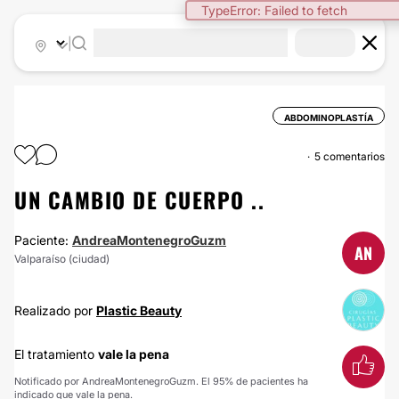
TypeError: Failed to fetch
|
ABDOMINOPLASTÍA
5 comentarios
UN CAMBIO DE CUERPO ..
Paciente:
AndreaMontenegroGuzm
AN
Valparaíso (ciudad)
Realizado por
Plastic Beauty
El tratamiento
vale la pena
Notificado por AndreaMontenegroGuzm. El 95% de pacientes ha
indicado que vale la pena.