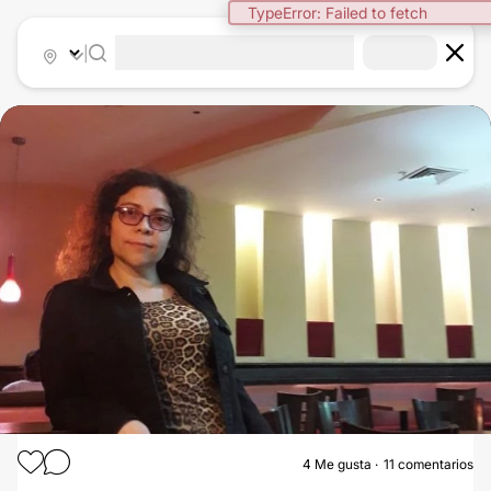
TypeError: Failed to fetch
|
4
Me gusta
11 comentarios
ABDOMINOPLASTÍA