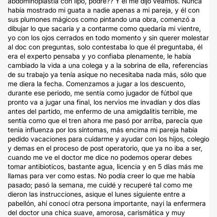
abdominoplastía con lipo, podre?? Y el me dijo veamos. Nunca
había mostrado mi guata a nadie apenas a mi pareja, y él con
sus plumones mágicos como pintando una obra, comenzó a
dibujar lo que sacaría y a contarme como quedaría mi vientre,
yo con los ojos cerrados en todo momento y sin querer molestar
al doc con preguntas, solo contestaba lo que él preguntaba, él
era el experto pensaba y yo confiaba plenamente, le había
cambiado la vida a una colega y a la sobrina de ella, referencias
de su trabajo ya tenía asique no necesitaba nada más, sólo que
me diera la fecha. Comenzamos a jugar a los descuento,
durante ese periodo, me sentía como jugador de fútbol que
pronto va a jugar una final, los nervios me invadían y dos días
antes del partido, me enfermo de una amigdalitis terrible, me
sentía como que el tren ahora me pasó por arriba, parecía que
tenia influenza por los síntomas, más encima mi pareja había
pedido vacaciones para cuidarme y ayudar con los hijos, colegio
y demas en el proceso de post operatorio, que ya no iba a ser,
cuando me ve el doctor me dice no podemos operar debes
tomar antibioticos, bastante agua, licencia y en 5 días más me
llamas para ver como estas. No podía creer lo que me había
pasado; pasó la semana, me cuidé y recuperé tal como me
dieron las instrucciones, asique el lunes siguiente entre a
pabellón, ahí conocí otra persona importante, nayi la enfermera
del doctor una chica suave, amorosa, carismática y muy