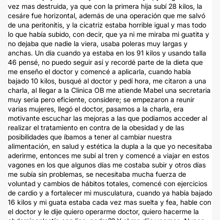
vez mas destruida, ya que con la primera hija subí 28 kilos, la
cesáre fue horizontal, además de una operación que me salvó
de una peritonitis, y la cicatriz estaba horrible igual y mas todo
lo que había subido, con decir, que ya ni me miraba mi guatita y
no dejaba que nadie la viera, usaba poleras muy largas y
anchas. Un día cuando ya estaba en los 91 kilos y usando talla
46 pensé, no puedo seguir así y recordé parte de la dieta que
me enseño el doctor y comencé a aplicarla, cuando había
bajado 10 kilos, busqué al doctor y pedí hora, me citaron a una
charla, al llegar a la Clinica OB me atiende Mabel una secretaria
muy seria pero eficiente, considere; se empezaron a reunir
varias mujeres, llegó el doctor, pasamos a la charla, era
motivante escuchar las mejoras a las que podiamos acceder al
realizar el tratamiento en contra de la obesidad y de las
posibilidades que íbamos a tener al cambiar nuestra
alimentación, en salud y estética la dupla a la que yo necesitaba
aderirme, entonces me subí al tren y comencé a viajar en estos
vagones en los que algunos días me costaba subir y otros días
me subía sin problemas, se necesitaba mucha fuerza de
voluntad y cambios de hábitos totales, comencé con ejercicios
de cardio y a fortalecer mi musculatura, cuando ya había bajado
16 kilos y mi guata estaba cada vez mas suelta y fea, hable con
el doctor y le dije quiero operarme doctor, quiero hacerme la