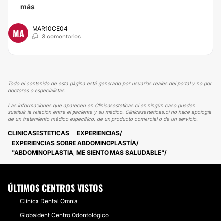
más
MAR10CE04
MA
3 comentarios
Todo el contenido de esta página está generado por usuarios reales del portal y no por
doctores o especialistas.
Las informaciones que aparecen en Clinicasesteticas.cl en ningún caso pueden
sustituir la relación entre el paciente y su médico. Clinicasesteticas.cl no hace apología
de un tratamiento médico específico, de un producto comercial o de un servicio.
CLINICASESTETICAS
EXPERIENCIAS
EXPERIENCIAS SOBRE ABDOMINOPLASTÍA
"ABDOMINOPLASTIA, ME SIENTO MAS SALUDABLE"
ÚLTIMOS CENTROS VISTOS
Clínica Dental Omnia
​Globaldent Centro Odontológico