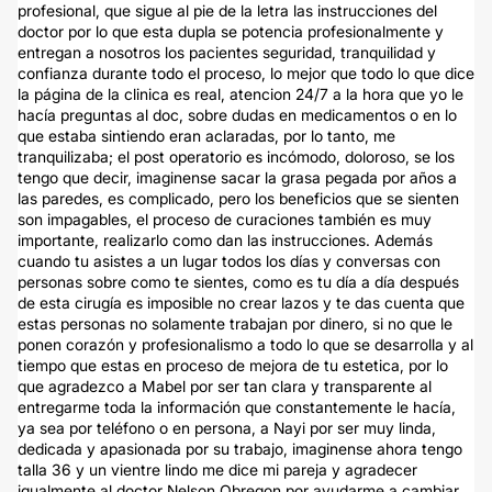
profesional, que sigue al pie de la letra las instrucciones del
doctor por lo que esta dupla se potencia profesionalmente y
entregan a nosotros los pacientes seguridad, tranquilidad y
confianza durante todo el proceso, lo mejor que todo lo que dice
la página de la clinica es real, atencion 24/7 a la hora que yo le
hacía preguntas al doc, sobre dudas en medicamentos o en lo
que estaba sintiendo eran aclaradas, por lo tanto, me
tranquilizaba; el post operatorio es incómodo, doloroso, se los
tengo que decir, imaginense sacar la grasa pegada por años a
las paredes, es complicado, pero los beneficios que se sienten
son impagables, el proceso de curaciones también es muy
importante, realizarlo como dan las instrucciones. Además
cuando tu asistes a un lugar todos los días y conversas con
personas sobre como te sientes, como es tu día a día después
de esta cirugía es imposible no crear lazos y te das cuenta que
estas personas no solamente trabajan por dinero, si no que le
ponen corazón y profesionalismo a todo lo que se desarrolla y al
tiempo que estas en proceso de mejora de tu estetica, por lo
que agradezco a Mabel por ser tan clara y transparente al
entregarme toda la información que constantemente le hacía,
ya sea por teléfono o en persona, a Nayi por ser muy linda,
dedicada y apasionada por su trabajo, imaginense ahora tengo
talla 36 y un vientre lindo me dice mi pareja y agradecer
igualmente al doctor Nelson Obregon por ayudarme a cambiar