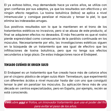
El ya exitoso bótox, muy demandado hace ya varios años, se utiliza con
gran confianza por sus adeptos, ya que los resultados son efectivos y sin
ningún efecto negativo. La toxina botulínica (bótox) se aplica a nivel
intramuscular y consigue paralizar el músculo y tensar la piel, lo que
elimina las indeseadas arrugas.
Sus positivos resultados son lo que la mantienen en el trono de los
tratamientos estéticos no invasivos, pero si se abusa de este producto, al
final se adquieren efectos no deseados. El más frecuente es que el rostro
pierde expresividad como consecuencia de la parálisis continuada en los
músculos. Necesariamente por ello, las investigaciones estéticas siguen
en la búsqueda de un tratamiento que sea igual de efectivo que las
infiltraciones de toxina botulínica, pero que no tenga sus efectos
secundarios a largo plazo. De estas indagaciones nace el Endopeel.
TENSADO CUTÁNEO DE ORIGEN SUIZO
El Endopeel es un tratamiento que fue creado hace más de catorce años
por el cirujano plástico de origen suizo Alain Tennebaum, que experimentó
con diferentes ácidos a nivel muscular hasta dar con uno que consiguió
tensar la piel sin paralizar los músculos. Su aplicación lleva más de una
década en centros especializados, pero en España, por ejemplo, recién se
está conociendo.
Descubre
aquí
el frotox, un innovador tratamiento que usa el poder del frío
para evitar el paso de los años.