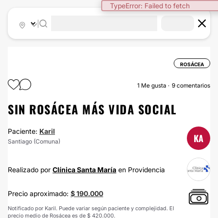
TypeError: Failed to fetch
|
ROSÁCEA
1
Me gusta
9 comentarios
SIN ROSÁCEA MÁS VIDA SOCIAL
Paciente:
Karil
KA
Santiago (Comuna)
Realizado por
Clínica Santa María
en Providencia
Precio aproximado:
$ 190.000
Notificado por Karil. Puede variar según paciente y complejidad. El
precio medio de Rosácea es de $ 420.000.