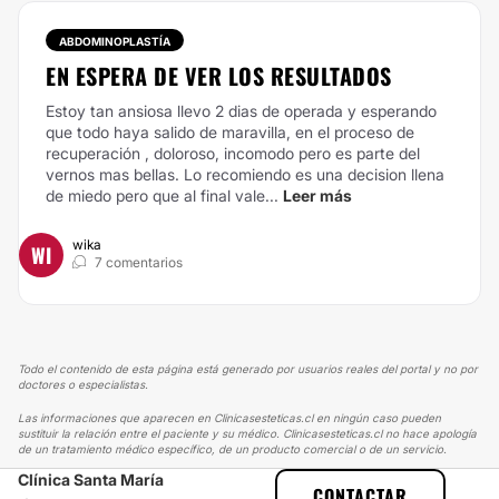
ABDOMINOPLASTÍA
EN ESPERA DE VER LOS RESULTADOS
Estoy tan ansiosa llevo 2 dias de operada y esperando
que todo haya salido de maravilla, en el proceso de
recuperación , doloroso, incomodo pero es parte del
vernos mas bellas. Lo recomiendo es una decision llena
de miedo pero que al final vale...
Leer más
wika
WI
7 comentarios
Todo el contenido de esta página está generado por usuarios reales del portal y no por
doctores o especialistas.
Las informaciones que aparecen en Clinicasesteticas.cl en ningún caso pueden
sustituir la relación entre el paciente y su médico. Clinicasesteticas.cl no hace apología
de un tratamiento médico específico, de un producto comercial o de un servicio.
Clínica Santa María
CLINICASESTETICAS
EXPERIENCIAS
CONTACTAR