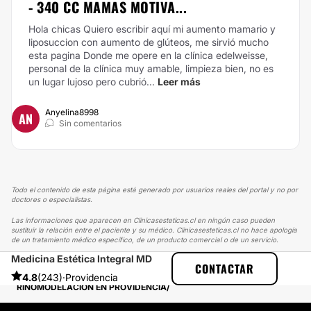
- 340 CC MAMAS MOTIVA...
Hola chicas
Quiero escribir aquí mi aumento mamario y
liposuccion con aumento de glúteos, me sirvió mucho
esta pagina
Donde me opere en la clínica edelweisse,
personal de la clínica muy amable, limpieza bien, no es
un lugar lujoso pero cubrió...
Leer más
Anyelina8998
AN
Sin comentarios
Todo el contenido de esta página está generado por usuarios reales del portal y no por
doctores o especialistas.
Las informaciones que aparecen en Clinicasesteticas.cl en ningún caso pueden
sustituir la relación entre el paciente y su médico. Clinicasesteticas.cl no hace apología
de un tratamiento médico específico, de un producto comercial o de un servicio.
Medicina Estética Integral MD
CLINICASESTETICAS
EXPERIENCIAS
CONTACTAR
EXPERIENCIAS SOBRE RINOMODELACIÓN
4.8
(243)
·
Providencia
RINOMODELACIÓN EN PROVIDENCIA