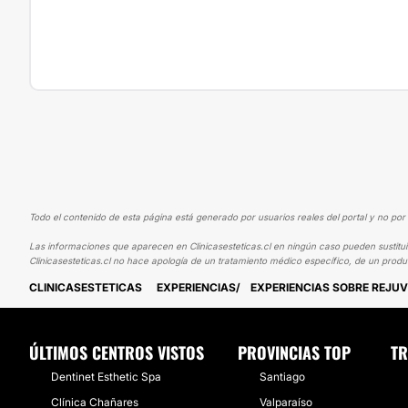
Todo el contenido de esta página está generado por usuarios reales del portal y no por 
Las informaciones que aparecen en Clinicasesteticas.cl en ningún caso pueden sustituir
Clinicasesteticas.cl no hace apología de un tratamiento médico específico, de un produ
CLINICASESTETICAS
EXPERIENCIAS
EXPERIENCIAS SOBRE REJUV
ÚLTIMOS CENTROS VISTOS
PROVINCIAS TOP
TR
Dentinet Esthetic Spa
Santiago
Clínica Chañares
Valparaíso