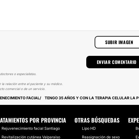
SUBIR IMAGEN
doctores o especialistas.
 la relación entre el paciente y su médico.
cto comercial o de un servicio.
ENECIMIENTO FACIAL
TENGO 35 AÑOS Y CON LA TERAPIA CELULAR LA 
ATAMIENTOS POR PROVINCIA
OTRAS BÚSQUEDAS
EXPE
Rejuvenecimiento facial Santiago
Lipo HD
Bo
Revitalización cutánea Valparaíso
Reasignación de sexo
E