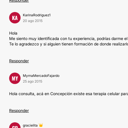
Responder
KarinaRodriguez1
KA
20 ago 2015
Hola
Me siento muy identificada con tu experiencia, podrías darme el 
Te lo agradezco y si alguien tienen formación de donde realizarlo
Responder
MyrnaMercadoFajardo
MY
25 ago 2015
Hola consulta, acá en Concepción existe esa terapia celular par
Responder
gracielita
GR