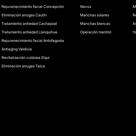
Rejuvenecimiento facial Concepción
Nevus
M
Eliminación arrugas Cautín
Manchas solares
R
Tratamiento antiedad Cachapoal
Manchas blancas
A
Tratamiento antiedad Llanquihue
Operación mentón
Ya
Rejuvenecimiento facial Antofagasta
Antiaging Valdivia
Revitalización cutánea Elqui
Eliminación arrugas Talca