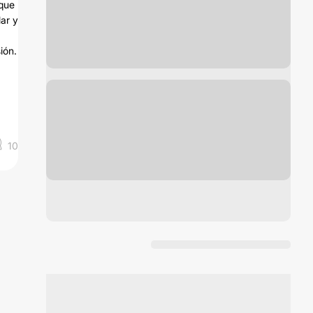
 que
lar y
ión.
10