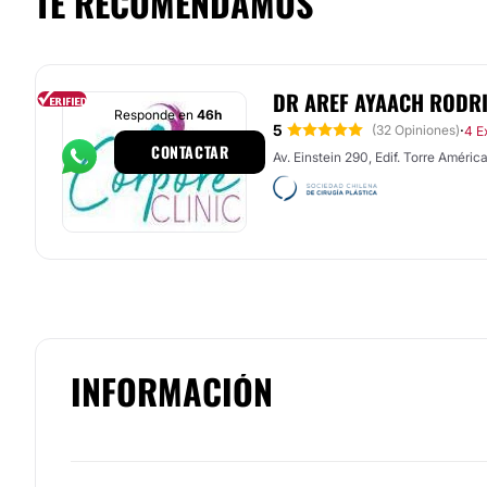
TE RECOMENDAMOS
DR AREF AYAACH RODR
Responde en
46h
5
·
(32 Opiniones)
4 E
CONTACTAR
Av. Einstein 290, Edif. Torre Améri
INFORMACIÓN