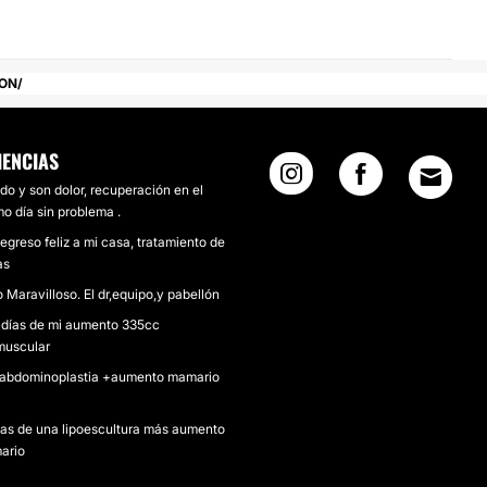
TON
IENCIAS
do y son dolor, recuperación en el
o día sin problema .
egreso feliz a mi casa, tratamiento de
as
 Maravilloso. El dr,equipo,y pabellón
 días de mi aumento 335cc
muscular
abdominoplastia +aumento mamario
ías de una lipoescultura más aumento
ario