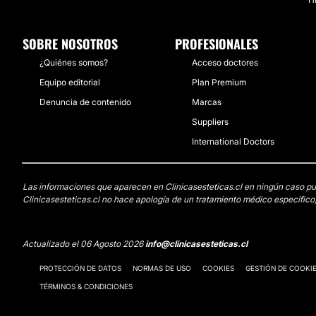
Financiación o facilidades de pago:
SOBRE NOSOTROS
PROFESIONALES
Sí
¿Quiénes somos?
Acceso doctores
Métodos de pago aceptados:
Equipo editorial
Plan Premium
Tarjeta de Crédito/Débito
Denuncia de contenido
Marcas
Transferencia Bancaria
Suppliers
International Doctors
Efectivo
Las informaciones que aparecen en Clinicasesteticas.cl en ningún caso pued
Clinicasesteticas.cl no hace apología de un tratamiento médico específico,
Actualizado el 06 Agosto 2026
info@clinicasesteticas.cl
PROTECCIÓN DE DATOS
NORMAS DE USO
COOKIES
GESTIÓN DE COOKI
TÉRMINOS & CONDICIONES