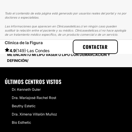
Todo el contenido de esta página está generado por usuarios reales del portal y no por
doctores o especialistas.
Las informaciones que aparecen en Clinicasesteticas.cl en ningún caso pueden
sustituir la relación entre el paciente y su médico. Clinicasesteticas.cl no hace apología
de un tratamiento médico específico, de un producto comercial o de un servicio.
Clínica de la Figura
CLINICASESTETICAS
EXPERIENCIAS
CONTACTAR
EXPERIENCIAS SOBRE LIPOSUCCIÓN
4.9
(149)
·
Las Condes
ME ENCANTO MI LIPO VASER O LIPO CON DEMARCACIÓN Y
DEFINICIÓN
ÚLTIMOS CENTROS VISTOS
Dr. Kenneth Guler
Dra. Mariajosé Rachel Rost
Beuthy Estetic
Dra. Ximena Villalón Muñoz
Bio Esthetic