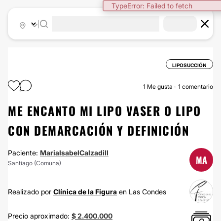
TypeError: Failed to fetch
|
LIPOSUCCIÓN
1
Me gusta
1 comentario
ME ENCANTO MI LIPO VASER O LIPO
CON DEMARCACIÓN Y DEFINICIÓN
Paciente:
MariaIsabelCalzadill
MA
Santiago (Comuna)
Realizado por
Clínica de la Figura
en Las Condes
Precio aproximado:
$ 2.400.000