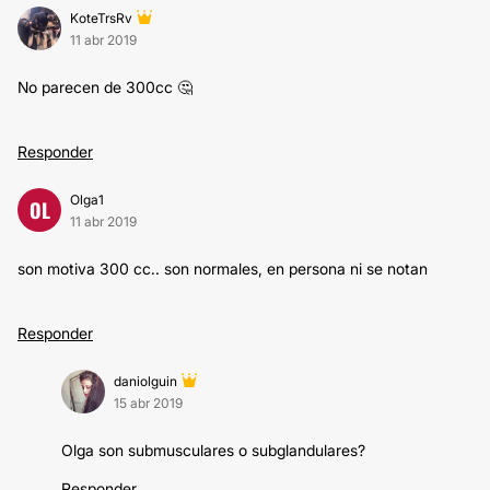
KoteTrsRv
11 abr 2019
No parecen de 300cc 🤔
Responder
Olga1
OL
11 abr 2019
son motiva 300 cc.. son normales, en persona ni se notan
Responder
daniolguin
15 abr 2019
Olga son submusculares o subglandulares?
Responder