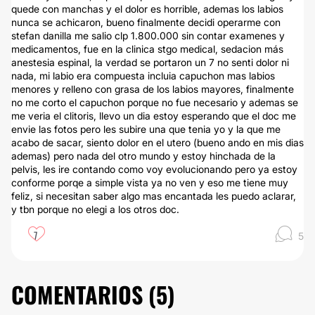
quede con manchas y el dolor es horrible, ademas los labios
nunca se achicaron, bueno finalmente decidi operarme con
stefan danilla me salio clp 1.800.000 sin contar examenes y
medicamentos, fue en la clinica stgo medical, sedacion más
anestesia espinal, la verdad se portaron un 7 no senti dolor ni
nada, mi labio era compuesta incluia capuchon mas labios
menores y relleno con grasa de los labios mayores, finalmente
no me corto el capuchon porque no fue necesario y ademas se
me veria el clitoris, llevo un dia estoy esperando que el doc me
envie las fotos pero les subire una que tenia yo y la que me
acabo de sacar, siento dolor en el utero (bueno ando en mis dias
ademas) pero nada del otro mundo y estoy hinchada de la
pelvis, les ire contando como voy evolucionando pero ya estoy
conforme porqe a simple vista ya no ven y eso me tiene muy
feliz, si necesitan saber algo mas encantada les puedo aclarar,
y tbn porque no elegi a los otros doc.
7
5
COMENTARIOS (
5
)