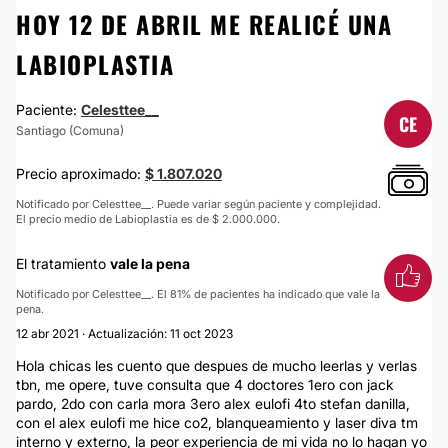
HOY 12 DE ABRIL ME REALICÉ UNA
LABIOPLASTIA
Paciente:
Celesttee__
CE
Santiago (Comuna)
Precio aproximado:
$ 1.807.020
Notificado por Celesttee__. Puede variar según paciente y complejidad.
El precio medio de Labioplastia es de $ 2.000.000.
El tratamiento
vale la pena
Notificado por Celesttee__. El 81% de pacientes ha indicado que vale la
pena.
12 abr 2021 · Actualización: 11 oct 2023
Hola chicas les cuento que despues de mucho leerlas y verlas
tbn, me opere, tuve consulta que 4 doctores 1ero con jack
pardo, 2do con carla mora 3ero alex eulofi 4to stefan danilla,
con el alex eulofi me hice co2, blanqueamiento y laser diva tm
interno y externo, la peor experiencia de mi vida no lo hagan yo