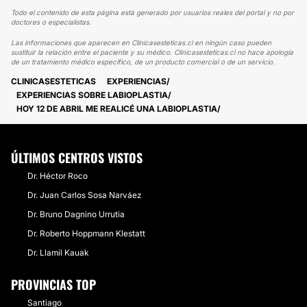
Todo el contenido de esta página está generado por usuarios reales del portal y no por
doctores o especialistas.
Las informaciones que aparecen en Clinicasesteticas.cl en ningún caso pueden
sustituir la relación entre el paciente y su médico. Clinicasesteticas.cl no hace apología
de un tratamiento médico específico, de un producto comercial o de un servicio.
CLINICASESTETICAS
EXPERIENCIAS
EXPERIENCIAS SOBRE LABIOPLASTIA
HOY 12 DE ABRIL ME REALICÉ UNA LABIOPLASTIA
ÚLTIMOS CENTROS VISTOS
Dr. Héctor Roco
Dr. Juan Carlos Sosa Narváez
Dr. Bruno Dagnino Urrutia
Dr. Roberto Hoppmann Klestatt
Dr. Llamil Kauak
PROVINCIAS TOP
Santiago