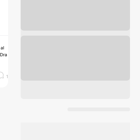
al
 Dra
1