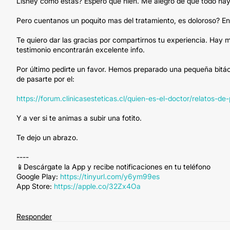
Lisney como estás? Espero que nien. Me alegro de que todo haya
Pero cuentanos un poquito mas del tratamiento, es doloroso? E
Te quiero dar las gracias por compartirnos tu experiencia. Hay
testimonio encontrarán excelente info.
Por último pedirte un favor. Hemos preparado una pequeña bitáco
de pasarte por el:
https://forum.clinicasesteticas.cl/quien-es-el-doctor/relatos-d
Y a ver si te animas a subir una fotito.
Te dejo un abrazo.
----
📱Descárgate la App y recibe notificaciones en tu teléfono
Google Play:
https://tinyurl.com/y6ym99es
App Store:
https://apple.co/32Zx4Oa
Responder