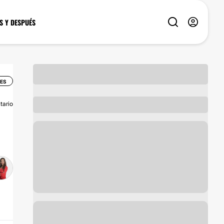
S Y DESPUÉS
RES
tario