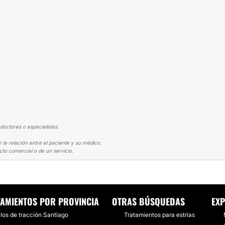
doctores o especialistas.
 la relación entre el paciente y su médico.
cto comercial o de un servicio.
 TENSORES
LOS HILOS DE REDENSIFICACION DARVIN DEJARON MI PIEL P
TAMIENTOS POR PROVINCIA
OTRAS BÚSQUEDAS
EXP
ilos de tracción Santiago
Tratamientos para estrías