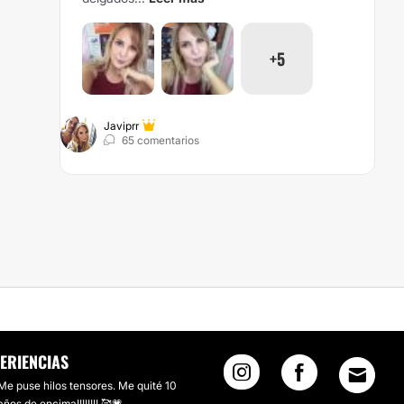
+5
Javiprr
65 comentarios
ERFECTA
ERIENCIAS
Me puse hilos tensores. Me quité 10
años de encima!!!!!!!! 🥰💗