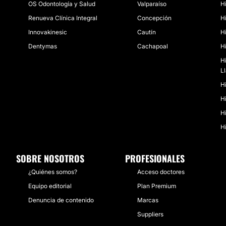
OS Odontología y Salud
Valparaíso
H
Renueva Clínica Integral
Concepción
H
Innovakinesic
Cautín
H
Dentymas
Cachapoal
H
Hi
L
H
H
Hi
H
SOBRE NOSOTROS
PROFESIONALES
¿Quiénes somos?
Acceso doctores
Equipo editorial
Plan Premium
Denuncia de contenido
Marcas
Suppliers