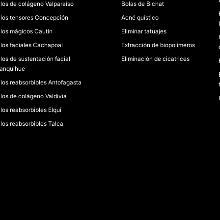
ilos de colágeno Valparaíso
Bolas de Bichat
ilos tensores Concepción
Acné quístico
ilos mágicos Cautín
Eliminar tatuajes
ilos faciales Cachapoal
Extracción de biopolimeros
los de sustentación facial
Eliminación de cicatrices
lanquihue
ilos reabsorbibles Antofagasta
ilos de colágeno Valdivia
los reabsorbibles Elqui
ilos reabsorbibles Talca