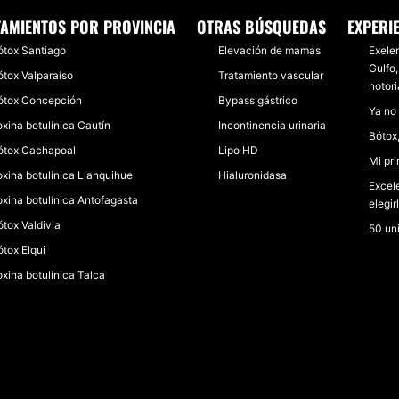
TAMIENTOS POR PROVINCIA
OTRAS BÚSQUEDAS
EXPERI
ótox Santiago
Elevación de mamas
Exelen
Gulfo,
ótox Valparaíso
Tratamiento vascular
notor
ótox Concepción
Bypass gástrico
Ya no
oxina botulínica Cautín
Incontinencia urinaria
Bótox
ótox Cachapoal
Lipo HD
Mi pr
oxina botulínica Llanquihue
Hialuronidasa
Excel
oxina botulínica Antofagasta
elegir
ótox Valdivia
50 un
ótox Elqui
oxina botulínica Talca