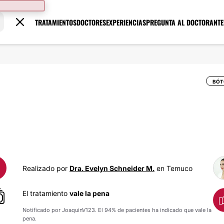
TRATAMIENTOS
DOCTORES
EXPERIENCIAS
PREGUNTA AL DOCTOR
ANTE
BÓT
Realizado por
Dra. Evelyn Schneider M.
en Temuco
El tratamiento
vale la pena
Notificado por JoaquinV123. El 94% de pacientes ha indicado que vale la
pena.