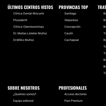
ÚLTIMOS CENTROS VISTOS
PROVINCIAS TOP
TRA
​Clínica Dental Miscanti
Santiago
B
Plussdentt
Valparaíso
B
Clínica Odontosonrisas
Concepción
B
Dr. Matías Letelier Muñoz
Cautín
T
Dr.Milko Muñoz
Cachapoal
B
T
T
B
B
T
SOBRE NOSOTROS
PROFESIONALES
¿Quiénes somos?
Acceso doctores
Equipo editorial
Plan Premium