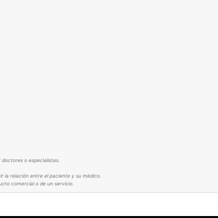
 doctores o especialistas.
 la relación entre el paciente y su médico.
ucto comercial o de un servicio.
X
ENTRECEJO MARCADO EN LA PIEL