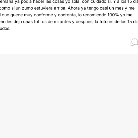
mana ya podía hacer las cosas yo sola, con cuidado si. Y a los 15 dí
 como si un zumo estuviera arriba. Ahora ya tengo casi un mes y me
erdad que quede muy conforme y contenta, lo recomiendo 100% yo me
 les dejo unas fotitos de mi antes y después, la foto es de los 15 dí
ludos.