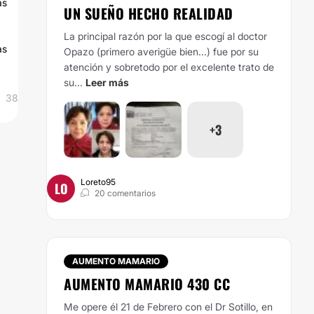
as
UN SUEÑO HECHO REALIDAD
La principal razón por la que escogí al doctor
as
Opazo (primero averigüe bien...) fue por su
atención y sobretodo por el excelente trato de
su...
Leer más
38
+3
Loreto95
LO
20 comentarios
AUMENTO MAMARIO
AUMENTO MAMARIO 430 CC
Me opere él 21 de Febrero con el Dr Sotillo, en