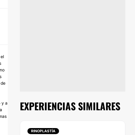
el
s
 no
s
 de
EXPERIENCIAS SIMILARES
 y a
 a
 mas
RINOPLASTÍA