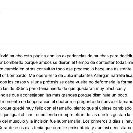
o
sirvió mucho esta página con las experiencias de muchas para decidir 
l dr Lombardo porque ambos se dieron el tiempo de contestar todas mi
, en cambio en otras consultas todo ese proceso lo hace una asistente
l dr Lombardo. Me opere el 15 de Julio implantes Allergan natrelle lisa
os los casos y si una prótesis se daba vuelta no deformaria la forma
n las de 385cc pero tenia miedo de que quedarán muy plásticas y
iencias que aconsejaban las más grandes porque disminuía un poco
al momento de la operación el doctor me preguntó de nuevo el tamaño
porque quedé muy feliz con el tamaño, siento que si ubiese cambiado
í que igual chicas recomiendo siempre elijan de las que les gustan la
o del musculo y la incisión fue submamaria. Los primeros 3 días si hay
Durante esos días tenía que dormir semisentada y aún así necesitaba