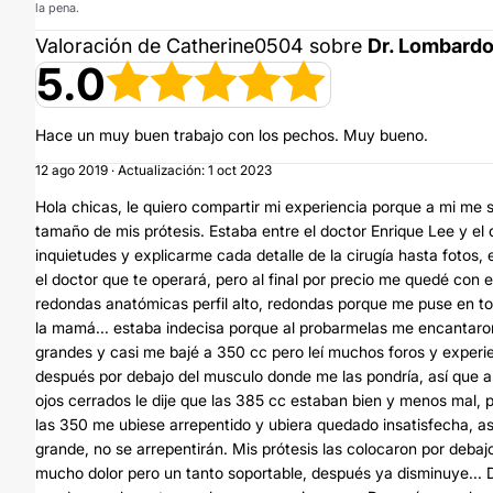
la pena.
Valoración de Catherine0504 sobre
Dr. Lombard
5.0
Hace un muy buen trabajo con los pechos. Muy bueno.
12 ago 2019 · Actualización: 1 oct 2023
Hola chicas, le quiero compartir mi experiencia porque a mi me 
tamaño de mis prótesis. Estaba entre el doctor Enrique Lee y e
inquietudes y explicarme cada detalle de la cirugía hasta fotos
el doctor que te operará, pero al final por precio me quedé con e
redondas anatómicas perfil alto, redondas porque me puse en tod
la mamá... estaba indecisa porque al probarmelas me encantaro
grandes y casi me bajé a 350 cc pero leí muchos foros y exper
después por debajo del musculo donde me las pondría, así que 
ojos cerrados le dije que las 385 cc estaban bien y menos mal, 
las 350 me ubiese arrepentido y ubiera quedado insatisfecha, as
grande, no se arrepentirán. Mis prótesis las colocaron por debaj
mucho dolor pero un tanto soportable, después ya disminuye... 