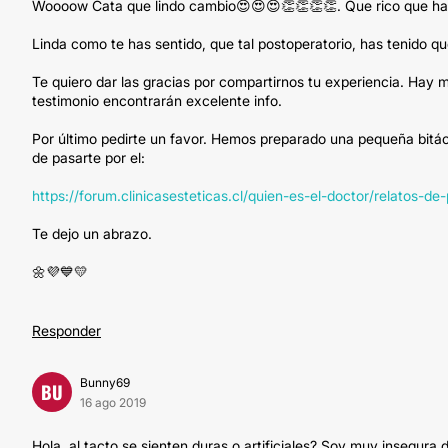
Woooow Cata que lindo cambio😍😍😍👏👏👏👏. Que rico que haya
Linda como te has sentido, que tal postoperatorio, has tenido 
Te quiero dar las gracias por compartirnos tu experiencia. Hay
testimonio encontrarán excelente info.
Por último pedirte un favor. Hemos preparado una pequeña bitáco
de pasarte por el:
https://forum.clinicasesteticas.cl/quien-es-el-doctor/relatos-d
Te dejo un abrazo.
🌼💜💙💛
Responder
Bunny69
BU
16 ago 2019
Hola, al tacto se sienten duras o artificiales? Soy muy insegur