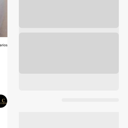
arios
O