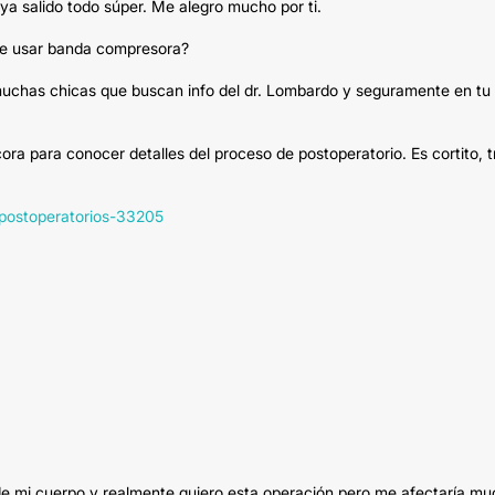
 salido todo súper. Me alegro mucho por ti.
que usar banda compresora?
 muchas chicas que buscan info del dr. Lombardo y seguramente en tu
ra para conocer detalles del proceso de postoperatorio. Es cortito, t
e-postoperatorios-33205
a de mi cuerpo y realmente quiero esta operación pero me afectaría m