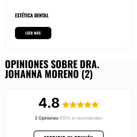
trata de una especialista altamente calificada y en
constante actualización profesional, que cuenta con
una intachable experiencia adquirida a lo largo de su
ESTÉTICA DENTAL
trayectoria en el ejercicio responsable de su oficio.
Localización
Prótesis dentales
LEER MÁS
La
Dra. Johanna Moreno Iturra
ofrece sus servicios
Odontopediatría
con la atención especializada y el profesionalismo
que los pacientes buscan entre los odontólogos, en
San Martín #553Oficina 403, en la localidad de
OPINIONES SOBRE DRA.
Concepción de la región del Bio-Bío.
JOHANNA MORENO (2)
Posibilidad de videoconsulta:
No
Financiación o facilidades de pago:
4.8
No
2 Opiniones
·
100% lo recomiendan