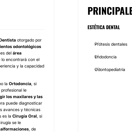
PRINCIPAL
ESTÉTICA DENTAL
Dentista
otorgado por
Prótesis dentales
ientos odontológicos
nes del
área
Endodoncia
o lo encontrará con el
eriencia y la capacidad
Odontopediatría
mo la
Ortodoncia
, si
 profesional le
gir los maxilares y las
era puede diagnosticar
los avances y técnicas
s es la
Cirugía
Oral
, si
cirugía se le
alformaciones
, de