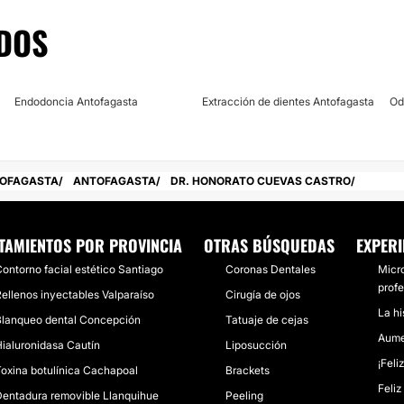
DOS
Endodoncia Antofagasta
Extracción de dientes Antofagasta
Od
OFAGASTA
ANTOFAGASTA
DR. HONORATO CUEVAS CASTRO
TAMIENTOS POR PROVINCIA
OTRAS BÚSQUEDAS
EXPERI
ontorno facial estético Santiago
Coronas Dentales
Micr
prof
ellenos inyectables Valparaíso
Cirugía de ojos
La hi
Blanqueo dental Concepción
Tatuaje de cejas
Aume
ialuronidasa Cautín
Liposucción
¡Feli
oxina botulínica Cachapoal
Brackets
Feli
Dentadura removible Llanquihue
Peeling