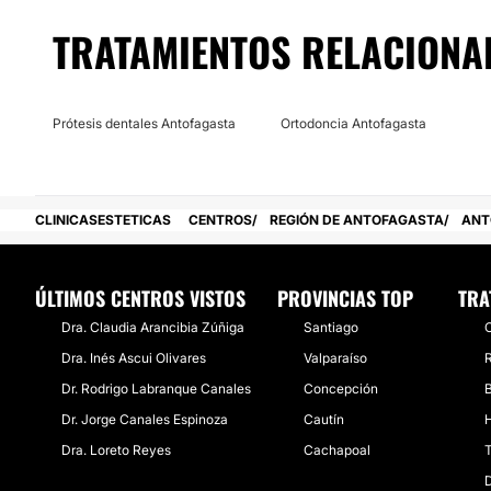
Posibilidad de videoconsulta:
TRATAMIENTOS RELACIONA
No
Financiación o facilidades de pago:
Prótesis dentales Antofagasta
Ortodoncia Antofagasta
No
CLINICASESTETICAS
CENTROS
REGIÓN DE ANTOFAGASTA
ANT
ÚLTIMOS CENTROS VISTOS
PROVINCIAS TOP
TRA
Dra. Claudia Arancibia Zúñiga
Santiago
C
Dra. Inés Ascui Olivares
Valparaíso
R
Dr. Rodrigo Labranque Canales
Concepción
Dr. Jorge Canales Espinoza
Cautín
H
Dra. Loreto Reyes
Cachapoal
T