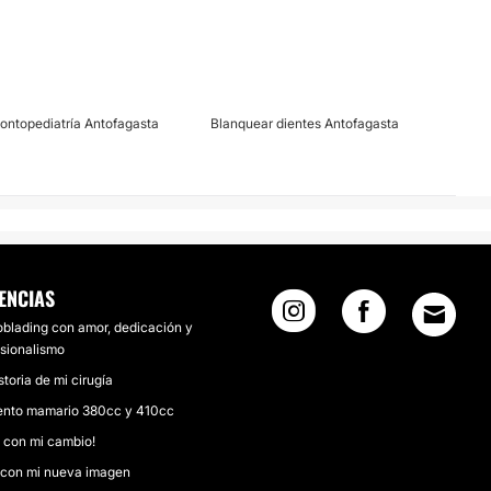
ontopediatría Antofagasta
Blanquear dientes Antofagasta
ENCIAS
oblading con amor, dedicación y
esionalismo
storia de mi cirugía
nto mamario 380cc y 410cc
z con mi cambio!
z con mi nueva imagen