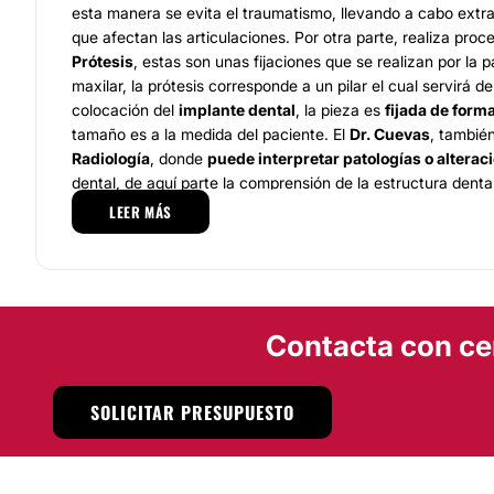
esta manera se evita el traumatismo, llevando a cabo extra
que afectan las articulaciones. Por otra parte, realiza pro
Prótesis
, estas son unas fijaciones que se realizan por la p
maxilar, la prótesis corresponde a un pilar el cual servirá d
colocación del
implante dental
, la pieza es
fijada de for
tamaño es a la medida del paciente. El
Dr. Cuevas
, tambié
Radiología
, donde
puede interpretar patologías o alterac
dental, de aquí parte la comprensión de la estructura dentar
indispensable para la correcta atención del paciente.
LEER MÁS
Equipo
El
Dr. Honorato Cuevas Castro
ofrece un
servicio que cue
pacientes reciben los resultados esperados, además, posee
Contacta con ce
adecuada para prestar los servicios que espera, donde cub
solucionara sus problemas dentales
. El paciente es aten
calificado donde le brindara la comodidad en tratamientos 
SOLICITAR PRESUPUESTO
Localización
El
Dr. Honorato Cuevas Castro está ubicado en Antofagas