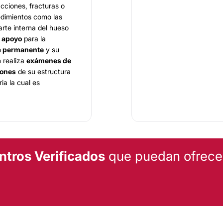
cciones, fracturas o
cedimientos como las
arte interna del hueso
e
apoyo
para la
ma permanente
y su
n realiza
exámenes de
iones
de su estructura
ia la cual es
nta con calidad
y los
 la tecnología
ntros Verificados
que puedan ofrecert
rirá sus expectativas y
dido con un personal
y toda su experiencia.
ta.