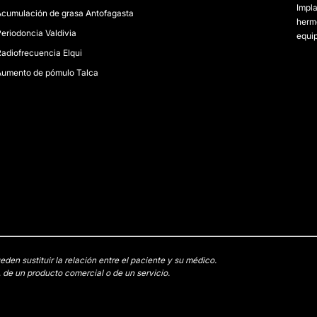
Impl
Acumulación de grasa Antofagasta
hermo
eriodoncia Valdivia
equi
adiofrecuencia Elqui
Aumento de pómulo Talca
en sustituir la relación entre el paciente y su médico.
 de un producto comercial o de un servicio.