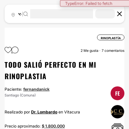
TypeError: Failed to fetch
|
RINOPLASTÍA
2
Me gusta
7 comentarios
TODO SALIÓ PERFECTO EN MI
RINOPLASTIA
Paciente:
fernandanick
FE
Santiago (Comuna)
Realizado por
Dr. Lombardo
en Vitacura
Precio aproximado:
$ 1.800.000