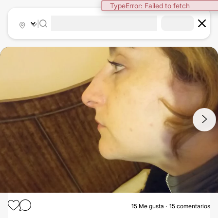
TypeError: Failed to fetch
|
1
/
4
15
Me gusta
15 comentarios
RINOMODELACIÓN