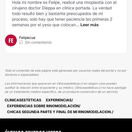
Hola mi nombre es Felipe, realicé una rinoplastia con el
cirujano doctor Dieppa en clínica portada. La verdad
todo resultó bien y bastante preocupados de mi
proceso, solo hay que tener paciencia las primeras 2
semanas por el yeso que colocan...
Leer más
Felipecue
FE
Sin comentarios
Todo el contenido de esta página está generado por usuarios reales del portal y no por
doctores o especialistas.
Las informaciones que aparecen en Clinicasesteticas.cl en ningún caso pueden
sustituir la relación entre el paciente y su médico. Clinicasesteticas.cl no hace apología
de un tratamiento médico específico, de un producto comercial o de un servicio.
CLINICASESTETICAS
EXPERIENCIAS
EXPERIENCIAS SOBRE RINOMODELACIÓN
CHICAS SEGUNDA PARTE Y FINAL DE MI RINOMODELACION.