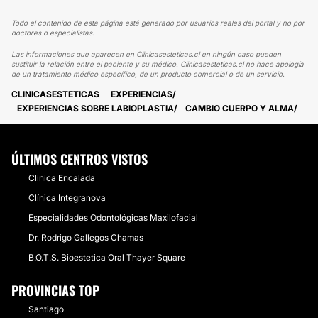
Todo el contenido de esta página está generado por usuarios reales del portal y no por
doctores o especialistas.
Las informaciones que aparecen en Clinicasesteticas.cl en ningún caso pueden
sustituir la relación entre el paciente y su médico. Clinicasesteticas.cl no hace apología
de un tratamiento médico específico, de un producto comercial o de un servicio.
CLINICASESTETICAS
EXPERIENCIAS
EXPERIENCIAS SOBRE LABIOPLASTIA
CAMBIO CUERPO Y ALMA
ÚLTIMOS CENTROS VISTOS
Clinica Encalada
Clínica Integranova
Especialidades Odontológicas Maxilofacial
Dr. Rodrigo Gallegos Chamas
B.O.T.S. Bioestetica Oral Thayer Square
PROVINCIAS TOP
Santiago