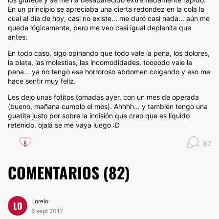
En un principio se apreciaba una cierta redondez en la cola la
cual al día de hoy, casi no existe... me duró casi nada... aún me
queda lógicamente, pero me veo casi igual deplanita que
antes.
En todo caso, sigo opinando que todo vale la pena, los dolores,
la plata, las molestias, las incomodidades, toooodo vale la
pena... ya no tengo ese horroroso abdomen colgando y eso me
hace sentir muy feliz.
Les dejo unas fotitos tomadas ayer, con un mes de operada
(bueno, mañana cumplo el mes). Ahhhh... y también tengo una
guatita justo por sobre la incisión que creo que es líquido
retenido, ojalá se me vaya luego :D
8
82
COMENTARIOS (
82
)
Lorelo
LO
6 sept 2017