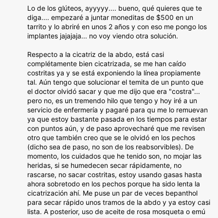
Lo de los glúteos, ayyyyy.... bueno, qué quieres que te
diga.... empezaré a juntar moneditas de $500 en un
tarrito y lo abriré en unos 2 años y con eso me pongo los
implantes jajajaja... no voy viendo otra solución.
Respecto a la cicatriz de la abdo, está casi
complétamente bien cicatrizada, se me han caído
costritas ya y se está exponiendo la línea propiamente
tal. Aún tengo que solucionar el temita de un punto que
el doctor olvidó sacar y que me dijo que era "costra"...
pero no, es un tremendo hilo que tengo y hoy iré a un
servicio de enfermería y pagaré para qu me lo remuevan
ya que estoy bastante pasada en los tiempos para estar
con puntos aún, y de paso aprovecharé que me revisen
otro que también creo que se le olvidó en los pechos
(dicho sea de paso, no son de los reabsorvibles). De
momento, los cuidados que he tenido son, no mojar las
heridas, si se humedecen secar rápidamente, no
rascarse, no sacar costritas, estoy usando gasas hasta
ahora sobretodo en los pechos porque ha sido lenta la
cicatrización ahí. Me puse un par de veces bepanthol
para secar rápido unos tramos de la abdo y ya estoy casi
lista. A posterior, uso de aceite de rosa mosqueta o emú