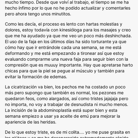
mucho tiempo. Desde que volví al trabajo, el tiempo se me ha
hecho ínfimo por lo que no he podido actualizar y comentarles
pero ahora tengo unos minutitos.
Como les decía, el proceso es lento con hartas molestias y
dolores, estoy todavía con kinesióloga para los masajes y creo
que me ha ayudado ya que me veo un poco más deshinchada.
El uso de la faja en los últimos días ha sido torturante ya que
cómo hay que ir entrándole cada una semana, se me está
deformando y me está empezando a tironear así que estoy
evaluando comprarme una nueva faja para seguir bien con la
compresión que es muuuy importante. Hay que apretarse harto
chicas para que la piel se pegue al músculo y también para
evitar la formación de edemas.
La cicatrización va bien, los pechos me ha costado un poco
más pero supongo que también es normal, los pezones me
quedaron feos, como alargados, así como tristes jajajaja pero
no importa, no voy a trabajar de desnudista ni mucho menos.
La incisión de la abdominoplastía está super bien y esta
semana empiezo a usar ya aceite de emú para mejorar la
apariencia de las heridas.
De lo que estoy triste, es de mi colita.... yo me puse grasita en
los glúteos y se me ha desaparecido extremadamente rápido.