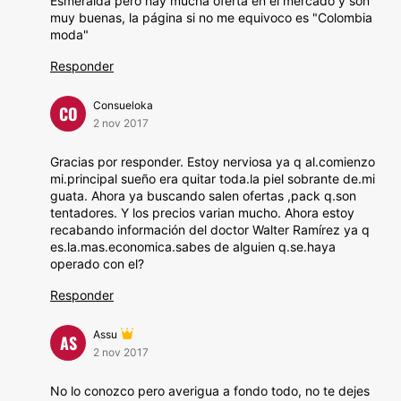
Esmeralda pero hay mucha oferta en el mercado y son
muy buenas, la página si no me equivoco es "Colombia
moda"
Responder
Consueloka
CO
2 nov 2017
Gracias por responder. Estoy nerviosa ya q al.comienzo
mi.principal sueño era quitar toda.la piel sobrante de.mi
guata. Ahora ya buscando salen ofertas ,pack q.son
tentadores. Y los precios varian mucho. Ahora estoy
recabando información del doctor Walter Ramírez ya q
es.la.mas.economica.sabes de alguien q.se.haya
operado con el?
Responder
Assu
AS
2 nov 2017
No lo conozco pero averigua a fondo todo, no te dejes