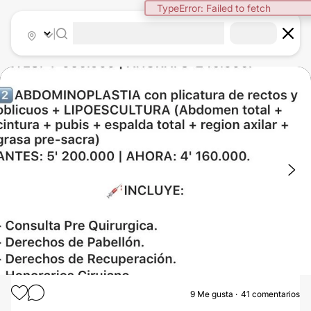
|
1
/
4
9
Me gusta
41 comentarios
ABDOMINOPLASTÍA