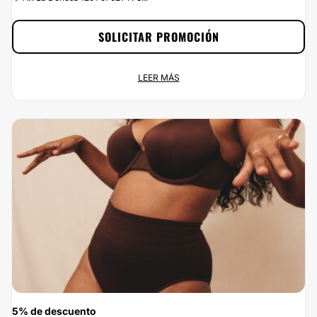
SOLICITAR PROMOCIÓN
Oferta: 10% de Doctor Sergio Valenzuela
LEER MÁS
Promoción permamente
Av. La Dehesa 1201 of 621 T. O...
¡Ponle buena cara a la vida por menos de lo que esperas! En
ClinicasEsteticas.cl podrás contratar los servicios de Doctor Sergio
Valenzuela y estar como siempre has soñado. ¡Aprovecha el 10% de
descuento ya!
5% de descuento