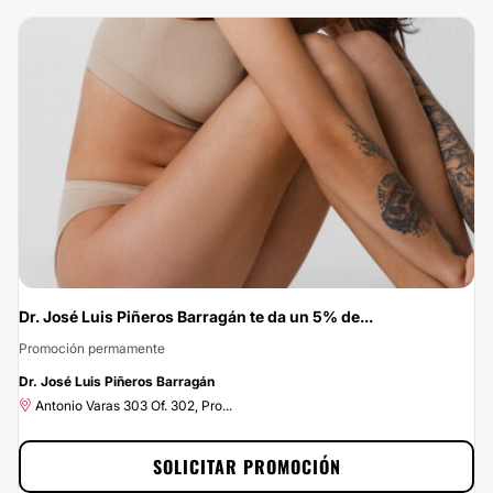
1 Sur #690 (esquina 1 Poniente...
Ahora tienes un 10% de descuento al realizarte cualquier tratamiento de Dr.
Julio Vallejos. Consigue esta gran oportunidad solicitando la promoción, a tu
alcance en un par de clics : ¡ahorrar nunca ha sido tan fácil y rápido!
Dr. José Luis Piñeros Barragán te da un 5% de...
Promoción permamente
-5%
Dr. José Luis Piñeros Barragán
Antonio Varas 303 Of. 302, Pro...
SOLICITAR PROMOCIÓN