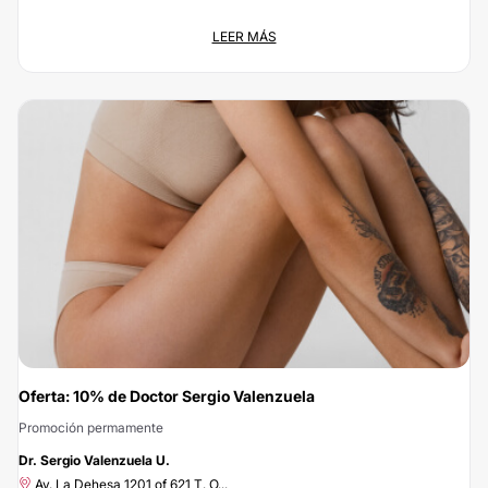
Dr. José Luis Piñeros Barragán te da un 5% de descuento
LEER MÁS
Promoción permamente
Antonio Varas 303 Of. 302, Pro...
Ahora tienes un 5% de descuento al realizarte cualquier tratamiento de Dr.
José Luis Piñeros Barragán. Consigue esta gran oportunidad solicitando la
promoción, a tu alcance en un par de clics : ¡ahorrar nunca ha sido tan fácil y
rápido!
Oferta: 10% de Doctor Sergio Valenzuela
Promoción permamente
-10%
Dr. Sergio Valenzuela U.
Av. La Dehesa 1201 of 621 T. O...