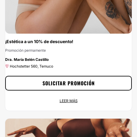
¡Estética a un 10% de descuento!
Promoción permamente
-10%
Dra. María Belén Castillo
Hochstetter 560, Temuco
SOLICITAR PROMOCIÓN
¡Estética a un 10% de descuento!
LEER MÁS
Promoción permamente
Hochstetter 560, Temuco
No dejes escapar esta oportunidad: con Clinicasesteticas.cl vas a ahorrar el
10% si te pones en las manos de María Belén Castillo. Si estás buscando el