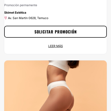
Promoción permamente
-5%
Skimet Estética
Av. San Martín 0628, Temuco
SOLICITAR PROMOCIÓN
5% de descuento
LEER MÁS
Promoción permamente
Av. San Martín 0628, Temuco
Empieza a ahorrar ahora mismo disfrutando del 5% de descuento que te
ofrecemos por contratar a SKIMET ESTETICA a través de
Clinicasesteticas.cl. Haz clic en el botón Solicitar Promoción y ¡aprovecha
nuestros descuentos!