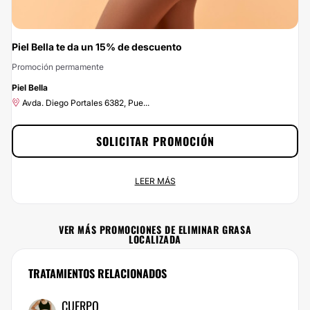
Piel Bella te da un 15% de descuento
Promoción permamente
-15%
Piel Bella
Avda. Diego Portales 6382, Pue...
SOLICITAR PROMOCIÓN
Piel Bella te da un 15% de descuento
LEER MÁS
Promoción permamente
Avda. Diego Portales 6382, Pue...
VER MÁS PROMOCIONES DE ELIMINAR GRASA
LOCALIZADA
Ahora tienes un 15% de descuento al realizarte cualquier tratamiento de Piel
Bella. Consigue esta gran oportunidad solicitando la promoción, a tu alcance
en un par de clics : ¡ahorrar nunca ha sido tan fácil y rápido!
TRATAMIENTOS RELACIONADOS
CUERPO