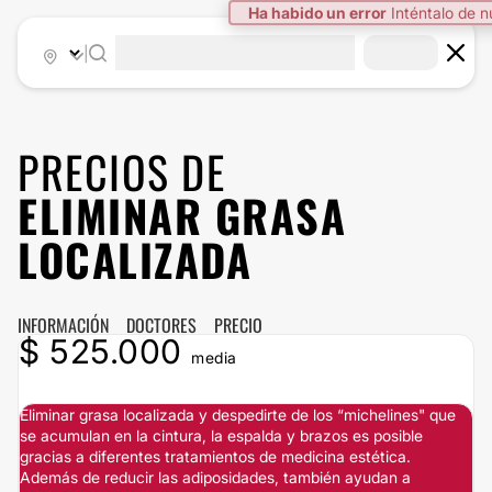
Ha habido un error
Inténtalo de 
|
PRECIOS DE
ELIMINAR GRASA
LOCALIZADA
INFORMACIÓN
DOCTORES
PRECIO
$ 525.000
media
Eliminar grasa localizada y despedirte de los “michelines" que
se acumulan en la cintura, la espalda y brazos es posible
gracias a diferentes tratamientos de medicina estética.
Además de reducir las adiposidades, también ayudan a