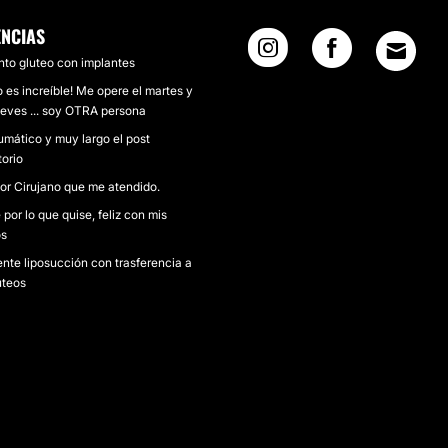
ENCIAS
to gluteo con implantes
o es increíble! Me opere el martes y
ueves ... soy OTRA persona
umático y muy largo el post
torio
jor Cirujano que me atendido.
por lo que quise, feliz con mis
os
nte liposucción con trasferencia a
úteos