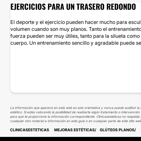
EJERCICIOS PARA UN TRASERO REDONDO
El deporte y el ejercicio pueden hacer mucho para esculp
volumen cuando son muy planos. Tanto el entrenamiento
fuerza pueden ser muy útiles, tanto para la silueta como 
cuerpo. Un entrenamiento sencillo y agradable puede ser
La información que aparece en esta web es solo orientativa y nunca puede sustituir la 
estético. Si estás valorando la posibilidad de realizarte algún tratamiento o intervenc
para que te proporcione la información correspondiente. Clinicasesteticas no respalda 
cualquier otro material e información en esta guía o en cualquier parte de este sitio we
CLINICASESTETICAS
MEJORAS ESTÉTICAS
GLÚTEOS PLANOS