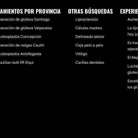
TAMIENTOS POR PROVINCIA
OTRAS BÚSQUEDAS
EXPERI
peración de glúteos Santiago
Liposclerosis
Aumen
peración de glúteos Valparaíso
Células madres
La lip
hoy j
luteoplastia Concepción
Delineado labios
Es tra
peración de nalgas Cautín
Ceja pelo a pelo
opera
luteoplastia Antofagasta
Vitiligo
El Me
azilian butt lift Elqui
Carillas dentales
Luchè 
glute
Excele
los gl