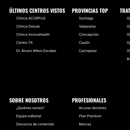
ÚLTIMOS CENTROS VISTOS
PROVINCIAS TOP
TRA
Clínica ACORPUS
Santiago
O
Clínica Deluxe
Valparaíso
O
Clínica Innovahealth
Concepción
G
Centro TK
Cautín
O
Dr. Álvaro Alfaro Escobar
Cachapoal
G
Br
SOBRE NOSOTROS
PROFESIONALES
¿Quiénes somos?
Acceso doctores
Equipo editorial
Plan Premium
Denuncia de contenido
Marcas