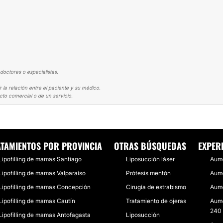
doctores o especialistas.
 la relación entre el paciente y su médico.
cto comercial o de un servicio.
ENTO MAMARIO
EXCELENTE PROFESIONAL
TAMIENTOS POR PROVINCIA
OTRAS BÚSQUEDAS
EXPER
Lipofilling de mamas Santiago
Liposucción láser
Aum
Lipofilling de mamas Valparaíso
Prótesis mentón
Aume
Lipofilling de mamas Concepción
Cirugía de estrabismo
Aume
Lipofilling de mamas Cautín
Tratamiento de ojeras
Aume
240 
Lipofilling de mamas Antofagasta
Liposucción