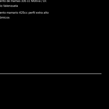
nto de mamas 335 cc Motiva / Dr.
io Valenzuela
nto mamario 425cc perfil extra alto
ómicos