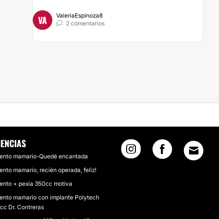
ValeriaEspinoza8
VA
2 comentarios
IENCIAS
ento mamario-Quedé encantada
nto mamario, recién operada, feliz!
nto + pexia 350cc motiva
nto mamario con implante Polytech
cc Dr. Contreras