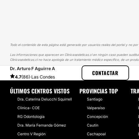
Todo el contenido de esta página está generado por usuarios reales del portal y no por 
Las informaciones que aparecen en Clinicasesteticas.cl en ningún caso pueden sustituir
Clinicasesteticas.cl no hace apología de un tratamiento médico específico, de un produ
Dr. Arturo F Aguirre A
CLINICASESTETICAS
EXPERIENCIAS
EXPERIENCIAS SOBRE AUM
CONTACTAR
4.7
(86)
·
Las Condes
ÚLTIMOS CENTROS VISTOS
PROVINCIAS TOP
TRA
Dra. Caterina Delucchi Squirrell
Santiago
Clínica- COE
Valparaíso
RG Odontologia
Concepción
Dra. María Fernanda Gómez
Cautín
Centro V Región
Cachapoal