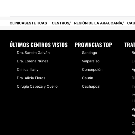
Posibilidad de videoconsulta:
No
CLINICASESTETICAS
CENTROS
REGIÓN DE LA ARAUCANÍA
CAU
Experiencia:
3 años
ÚLTIMOS CENTROS VISTOS
PROVINCIAS TOP
TRA
Financiación o facilidades de pago:
Dra. Sandra Galván
Santiago
B
No
Dra. Lorena Núñez
Valparaíso
Li
Clínica Illariy
Concepción
A
Métodos de pago aceptados:
Dra. Alicia Flores
Cautín
D
Tarjeta de Crédito/Débito
Cirugía Cabeza y Cuello
Cachapoal
I
Transferencia Bancaria
I
L
P
A
O
R