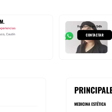
M.
Responde en
54h
xperiencias
uco, Cautín
CONTACTAR
PRINCIPAL
MEDICINA ESTÉTICA