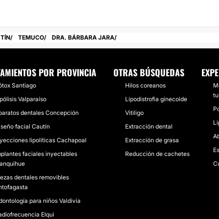
TÍN
TEMUCO
DRA. BÁRBARA JARA
TAMIENTOS POR PROVINCIA
OTRAS BÚSQUEDAS
EXPE
ótox Santiago
Hilos coreanos
Mo
tu
pólisis Valparaíso
Lipodistrofia ginecoide
Po
paratos dentales Concepción
Vitiligo
Li
iseño facial Cautín
Extracción dental
Ab
nyecciones lipolíticas Cachapoal
Extracción de grasa
Es
mplantes faciales inyectables
Reducción de cachetes
lanquihue
Cu
iezas dentales removibles
ntofagasta
dontología para niños Valdivia
adiofrecuencia Elqui