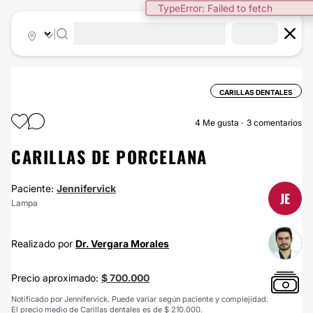
TypeError: Failed to fetch
|
CARILLAS DENTALES
4
Me gusta
3 comentarios
CARILLAS DE PORCELANA
Paciente:
Jennifervick
JE
Lampa
Realizado por
Dr. Vergara Morales
Precio aproximado:
$ 700.000
Notificado por Jennifervick. Puede variar según paciente y complejidad.
El precio medio de Carillas dentales es de $ 210.000.